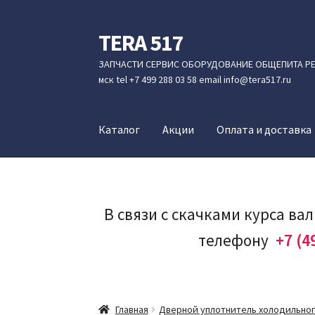
TERA 517
Перейти
Перейти
к
к
ЗАПЧАСТИ СЕРВИС ОБОРУДОВАНИЕ ОБЩЕПИТА РЕЖ
навигации
содержимому
мск tel +7 499 288 03 58 email info@tera517.ru
Каталог
Акции
Оплата и доставка
В связи с скачками курса ва
телефону
+7 (4
Главная
Дверной уплотнитель холодильного