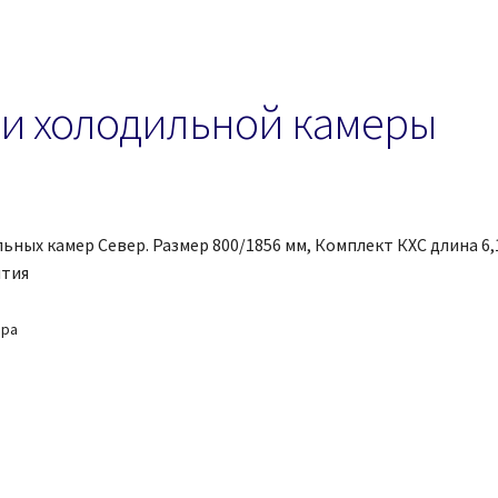
ри холодильной камеры
ых камер Север. Размер 800/1856 мм, Комплект КХС длина 6,1
нтия
ара