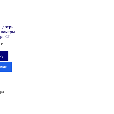
ь двери
 камеры
рь СТ
0
₽
ну
клик
ара