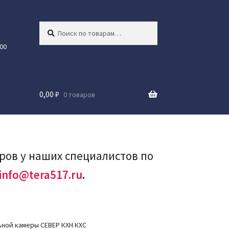
Искать:
Поиск
00
0,00
₽
0 товаров
аров у наших специалистов по
info@tera517.ru
.
ной камеры СЕВЕР КХН КХС