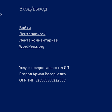
Вход/выход
о
ТЕРМОСТАТ
Войти
теплового
Лента записей
оборудования
Лента комментариев
WordPress.org
Каталог
Услуги предоставляются ИП
Егоров Арман Валерьевич
ОГРНИП
318505300112568
КОНФОРКА
ресторанных плит
Каталог