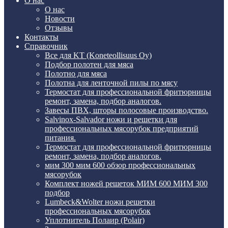
О нас
О нас
Новости
Отзывы
Контакты
Справочник
Все для KT (Koneteollisuus Oy)
Подбор полотен для мяса
Полотно для мяса
Полотна для ленточной пилы по мясу
Термостат для профессиональной фритюрницы
ремонт, замена, подбор аналогов.
Завесы ПВХ, шторы полосовые производство.
Salvinox-Salvador ножи и решетки для
профессиональных мясорубок предприятий
питания.
Термостат для профессиональной фритюрницы
ремонт, замена, подбор аналогов.
мим 300 мим 600 обзор профессиональных
мясорубок
Комплект ножей решеток МИМ 600 МИМ 300
подбор
Lumbeck&Wolter ножи решетки
профессиональных мясорубок
Уплотнитель Полаир (Polair)