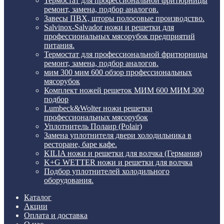
Термостат для профессиональной фритюрницы
ремонт, замена, подбор аналогов.
Завесы ПВХ, шторы полосовые производство.
Salvinox-Salvador ножи и решетки для
профессиональных мясорубок предприятий
питания.
Термостат для профессиональной фритюрницы
ремонт, замена, подбор аналогов.
мим 300 мим 600 обзор профессиональных
мясорубок
Комплект ножей решеток МИМ 600 МИМ 300
подбор
Lumbeck&Wolter ножи решетки
профессиональных мясорубок
Уплотнитель Полаир (Polair)
Замена уплотнителя двери холодильника в
ресторане, баре кафе.
KILIA ножи и решетки для волчка (Германия)
K+G WETTER ножи и решетки для волчка
Подбор уплотнителей холодильного
оборудования.
Каталог
Акции
Оплата и доставка