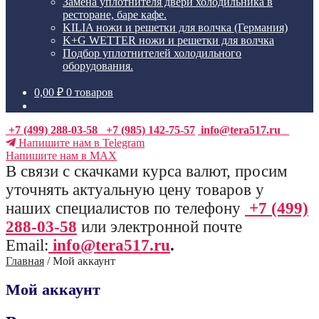
Замена уплотнителя двери холодильника в
ресторане, баре кафе.
KILIA ножи и решетки для волчка (Германия)
K+G WETTER ножи и решетки для волчка
Подбор уплотнителей холодильного
оборудования.
0,00
₽
0 товаров
+7 (499) 288-03-58
+7 (985) 142-75-57
info@tera517.ru
Напишите нам в Telegram
Напишите нам в MAX
В связи с скачками курса валют, просим
уточнять актуальную цену товаров у
наших специалистов по телефону
+7 (499)
288-03-58
или электронной почте
Email:
info@tera517.ru
.
Главная
/
Мой аккаунт
Мой аккаунт