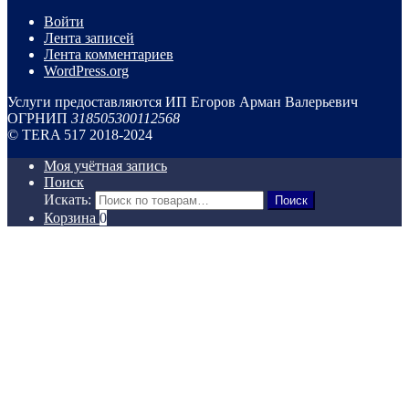
Войти
Лента записей
Лента комментариев
WordPress.org
Услуги предоставляются ИП Егоров Арман Валерьевич
ОГРНИП
318505300112568
© TERA 517 2018-2024
Моя учётная запись
Поиск
Искать:
Поиск
Корзина
0