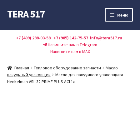
TERA 517
Перейти
Перейти
Меню
к
к
навигации
содержимому
Каталог
+7 (499) 288-03-58
+7 (985) 142-75-57
info@tera517.ru
Напишите нам в Telegram
Акции
Напишите нам в MAX
Оплата и доставка
Главная
Тепловое оборудование запчасти
Масло
вакуумный упаковщик
Масло для вакуумного упаковщика
О нас
Henkelman VSL 32 PRIME PLUS ACI 1л
Контакты
Справочник