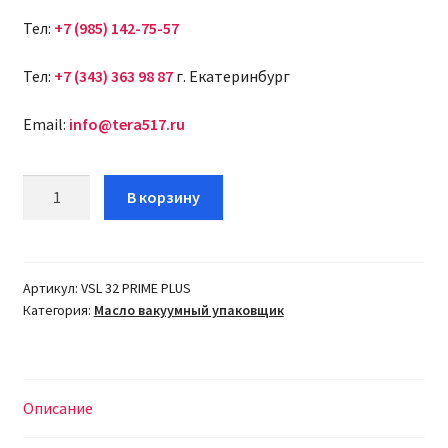
Тел:
+7 (985) 142-75-57
Тел:
+7 (343) 363 98 87
г. Екатеринбург
Email:
info@tera517.ru
Количество
В корзину
товара
Масло
для
вакуумного
Артикул:
VSL 32 PRIME PLUS
Категория:
Масло вакуумный упаковщик
упаковщика
Henkelman
VSL
32
Описание
PRIME
PLUS