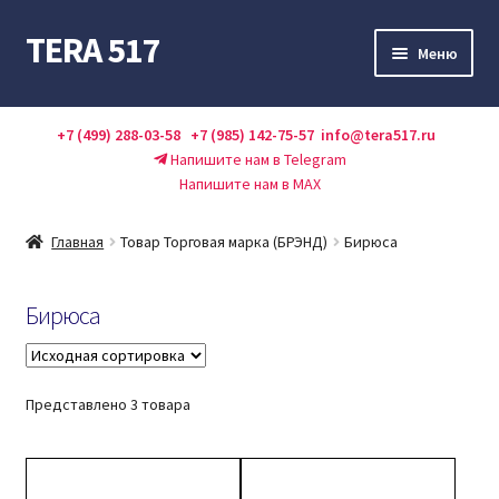
TERA 517
Перейти
Перейти
Меню
к
к
навигации
содержимому
Каталог
+7 (499) 288-03-58
+7 (985) 142-75-57
info@tera517.ru
Напишите нам в Telegram
Акции
Напишите нам в MAX
Оплата и доставка
Главная
Товар Торговая марка (БРЭНД)
Бирюса
О нас
Бирюса
Контакты
Справочник
Представлено 3 товара