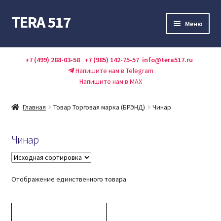
TERA 517
Перейти
Перейти
Меню
к
к
навигации
содержимому
Каталог
+7 (499) 288-03-58
+7 (985) 142-75-57
info@tera517.ru
Напишите нам в Telegram
Акции
Напишите нам в MAX
Оплата и доставка
Главная
Товар Торговая марка (БРЭНД)
Чинар
О нас
Чинар
Контакты
Справочник
Отображение единственного товара