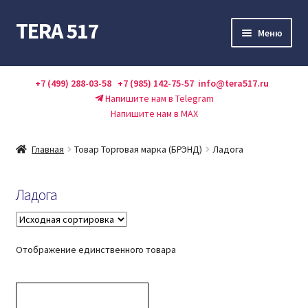
TERA 517
Перейти
Перейти
Меню
к
к
навигации
содержимому
Каталог
+7 (499) 288-03-58
+7 (985) 142-75-57
info@tera517.ru
Напишите нам в Telegram
Акции
Напишите нам в MAX
Оплата и доставка
Главная
Товар Торговая марка (БРЭНД)
Ладога
О нас
Ладога
Контакты
Справочник
Отображение единственного товара